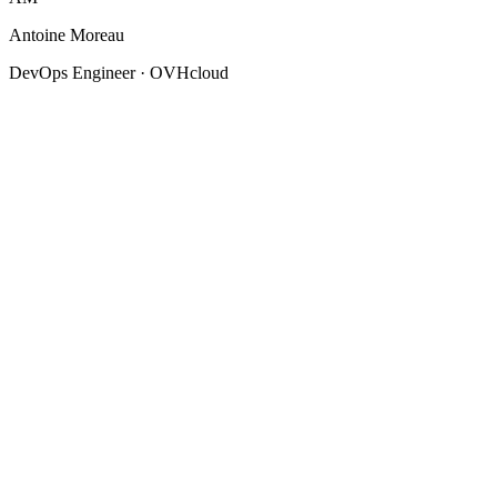
Antoine Moreau
DevOps Engineer
·
OVHcloud
Recruiter Consultation
Individual 30-minute session
50€
/ consultation
One-time payment, no subscription