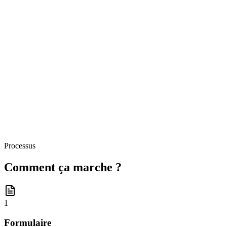
Professional expertise
Our recruiters have 10+ years of experience in executive and talent
recruitment
Fast response
You'll be contacted within 48h to schedule your 30-minute
consultation
Processus
Comment ça marche ?
1
Formulaire