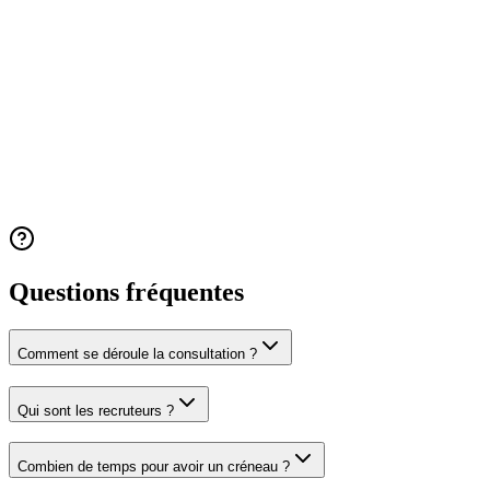
Experience level *
Select your level
Preferred date (optional)
Message / Questions *
Book my consultation (€50)
After validation, you'll be redirected to secure Stripe payment
Questions fréquentes
Comment se déroule la consultation ?
Qui sont les recruteurs ?
Combien de temps pour avoir un créneau ?