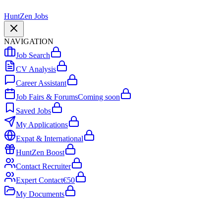
HuntZen
Jobs
NAVIGATION
Job Search
CV Analysis
Career Assistant
Job Fairs & Forums
Coming soon
Saved Jobs
My Applications
Expat & International
HuntZen Boost
Contact Recruiter
Expert Contact
€50
My Documents